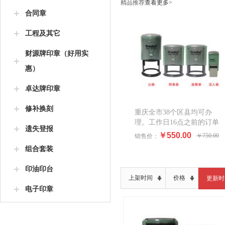
精品推荐
查看更多>
合同章
工程及其它
财源牌印章（好用实
惠）
卓达牌印章
修补换刻
重庆全市38个区县均可办
理。工作日16点之前的订单
遗失登报
当天办结并寄出，第二天可
￥550.00
￥750.00
销售价：
送达重庆市范围内任一指定
组合套装
地点。主城九区上午10点之
前的订单下午16点左右送
印油印台
达。本中心在重庆中央公
上架时间
价格
更新时
园，距离近的可上门自取。
电子印章