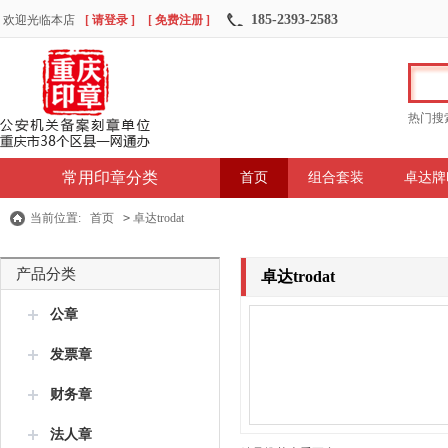
185-2393-2583
欢迎光临本店
[ 请登录 ]
[ 免费注册 ]
热门搜
常用印章分类
首页
组合套装
卓达牌
当前位置:
首页
>
卓达trodat
产品分类
卓达trodat
公章
发票章
财务章
法人章