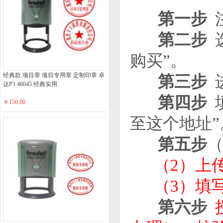
第一步
第二步
选
购买”。
经典款 项目章 项目专用章 定制印章 卓
第三步
进
达P3 46045 经典实用
第四步
￥150.00
至这个地址”
第五步
（2）上
（3）填
第六步