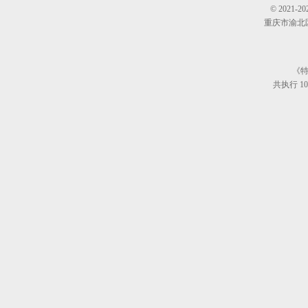
© 202
重庆市渝北区仙桃
《特
共执行 10