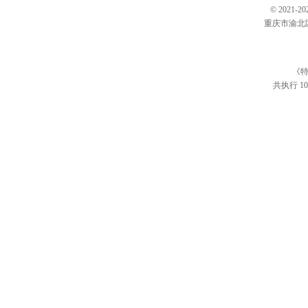
© 202
重庆市渝北区仙桃
《特
共执行 10