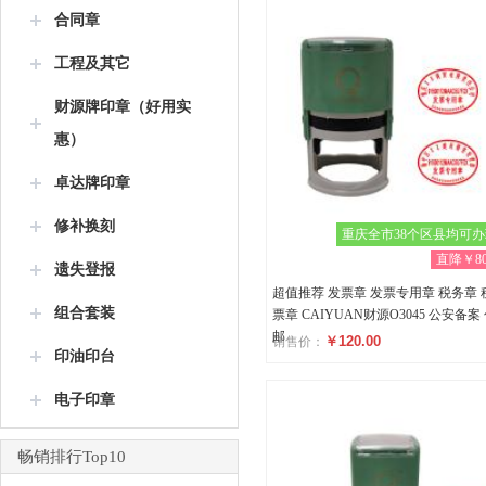
合同章
工程及其它
财源牌印章（好用实
惠）
卓达牌印章
修补换刻
重庆全市38个区县均可
直降￥80
遗失登报
超值推荐 发票章 发票专用章 税务章 
组合套装
票章 CAIYUAN财源O3045 公安备案
邮
￥120.00
销售价：
印油印台
评分
电子印章
(0)
畅销排行Top10