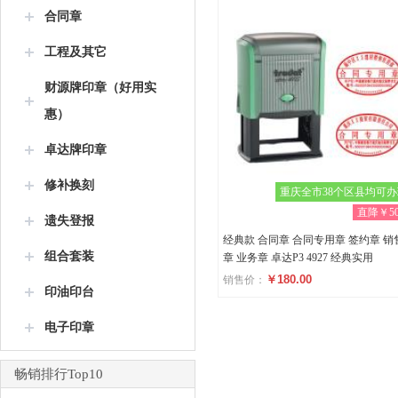
合同章
工程及其它
财源牌印章（好用实
惠）
卓达牌印章
修补换刻
重庆全市38个区县均可
直降￥50
遗失登报
经典款 合同章 合同专用章 签约章 销
组合套装
章 业务章 卓达P3 4927 经典实用
￥180.00
销售价：
印油印台
评分
电子印章
(0)
畅销排行Top10