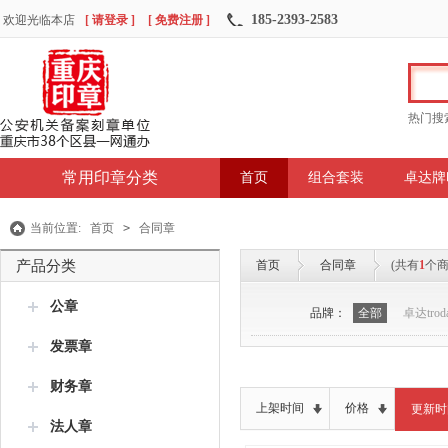
185-2393-2583
欢迎光临本店
[ 请登录 ]
[ 免费注册 ]
热门搜
常用印章分类
首页
组合套装
卓达牌
当前位置:
首页
>
合同章
产品分类
首页
合同章
(共有
1
个商
公章
品牌：
全部
卓达troda
发票章
财务章
上架时间
价格
更新时
法人章