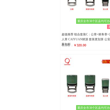
重庆全市38个区县均可
超值推荐 组合套装C：公章+财务章+
人章 CAIYUAN财源 套装更划算 公
案包邮
￥320.00
销售价：
评分
()
重庆全市38个区县均可