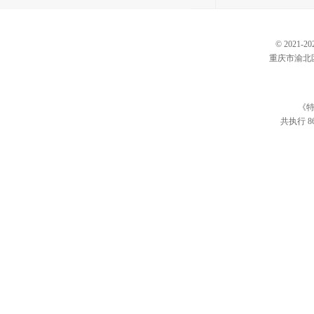
© 202
重庆市渝北区仙桃
《特
共执行 86