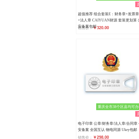
超值推荐 组合套装E：财务章+发票章
+法人章 CAIYUAN财源 套装更划算 
安备案包邮
￥320.00
销售价：
评分
()
重庆全市38个区县均可
电子印章 公章/财务章/法人章/合同章
安备案 全国互认 物电同源 Ukey包邮
￥298.00
销售价：